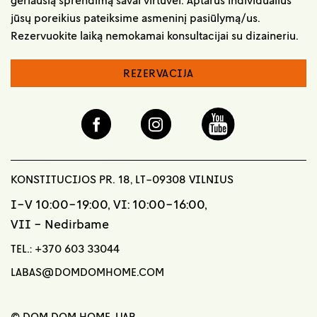
jūsų poreikius pateiksime asmeninį pasiūlymą/us.
Rezervuokite laiką nemokamai konsultacijai su dizaineriu.
REZERVACIJA
KONSTITUCIJOS PR. 18, LT-09308 VILNIUS
I-V 10:00-19:00, VI: 10:00-16:00,
VII - Nedirbame
TEL.:
+370 603 33044
LABAS@DOMDOMHOME.COM
© DOM DOM HOME, UAB,