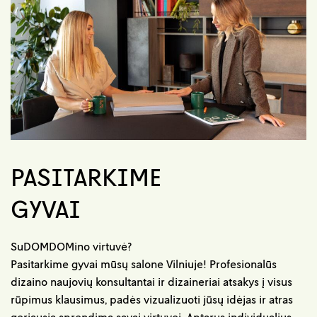
PASITARKIME
GYVAI
SuDOMDOMino virtuvė?
Pasitarkime gyvai mūsų salone Vilniuje! Profesionalūs
dizaino naujovių konsultantai ir dizaineriai atsakys į visus
rūpimus klausimus, padės vizualizuoti jūsų idėjas ir atras
geriausią sprendimą savai virtuvei. Aptarus individualius