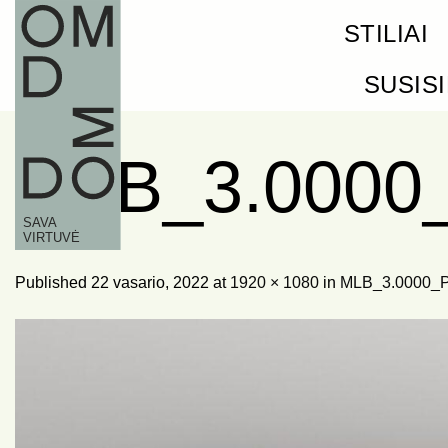
Skip
STILIAI
to
content
SUSIS
MLB_3.0000
Published
22 vasario, 2022
at
1920 × 1080
in
MLB_3.0000_P