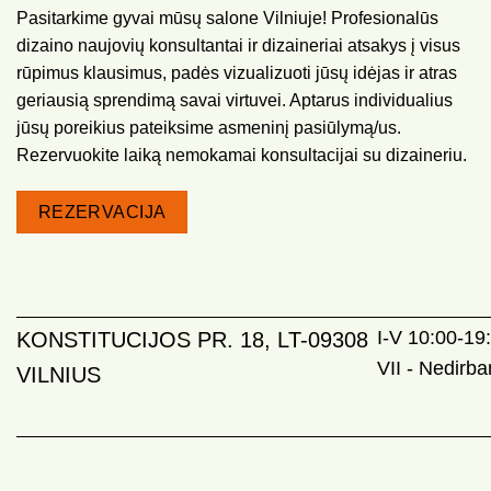
Pasitarkime gyvai mūsų salone Vilniuje! Profesionalūs
dizaino naujovių konsultantai ir dizaineriai atsakys į visus
rūpimus klausimus, padės vizualizuoti jūsų idėjas ir atras
geriausią sprendimą savai virtuvei. Aptarus individualius
jūsų poreikius pateiksime asmeninį pasiūlymą/us.
Rezervuokite laiką nemokamai konsultacijai su dizaineriu.
REZERVACIJA
I-V 10:00-19:
KONSTITUCIJOS PR. 18, LT-09308
VII - Nedirb
VILNIUS