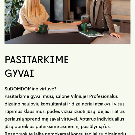
PASITARKIME
GYVAI
SuDOMDOMino virtuvė?
Pasitarkime gyvai mūsų salone Vilniuje! Profesionalūs
dizaino naujovių konsultantai ir dizaineriai atsakys į visus
rūpimus klausimus, padės vizualizuoti jūsų idėjas ir atras
geriausią sprendimą savai virtuvei. Aptarus individualius
jūsų poreikius pateiksime asmeninį pasiūlymą/us.
Rezervuokite laiką nemokamai konsultacijai su dizaineriu.