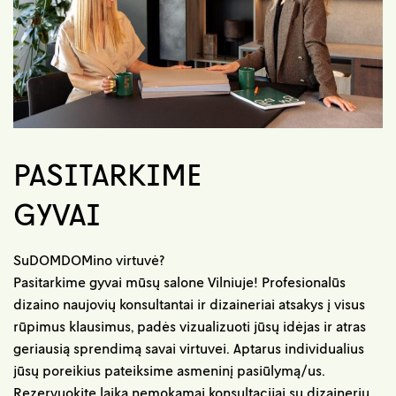
PASITARKIME
GYVAI
SuDOMDOMino virtuvė?
Pasitarkime gyvai mūsų salone Vilniuje! Profesionalūs
dizaino naujovių konsultantai ir dizaineriai atsakys į visus
rūpimus klausimus, padės vizualizuoti jūsų idėjas ir atras
geriausią sprendimą savai virtuvei. Aptarus individualius
jūsų poreikius pateiksime asmeninį pasiūlymą/us.
Rezervuokite laiką nemokamai konsultacijai su dizaineriu.