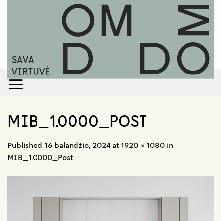
Skip
to
content
MIB_1.0000_POST
Published
16 balandžio, 2024
at
1920 × 1080
in
MIB_1.0000_Post