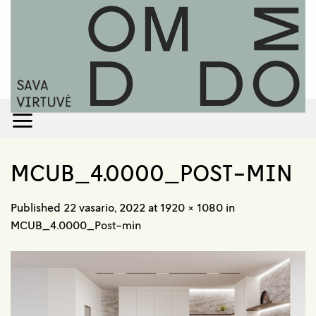
Skip
to
content
MCUB_4.0000_POST-MIN
Published
22 vasario, 2022
at
1920 × 1080
in
MCUB_4.0000_Post-min