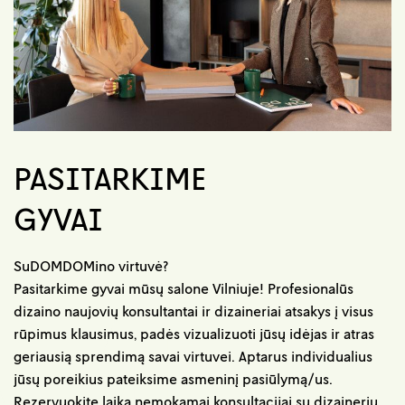
PASITARKIME
GYVAI
SuDOMDOMino virtuvė?
Pasitarkime gyvai mūsų salone Vilniuje! Profesionalūs
dizaino naujovių konsultantai ir dizaineriai atsakys į visus
rūpimus klausimus, padės vizualizuoti jūsų idėjas ir atras
geriausią sprendimą savai virtuvei. Aptarus individualius
jūsų poreikius pateiksime asmeninį pasiūlymą/us.
Rezervuokite laiką nemokamai konsultacijai su dizaineriu.