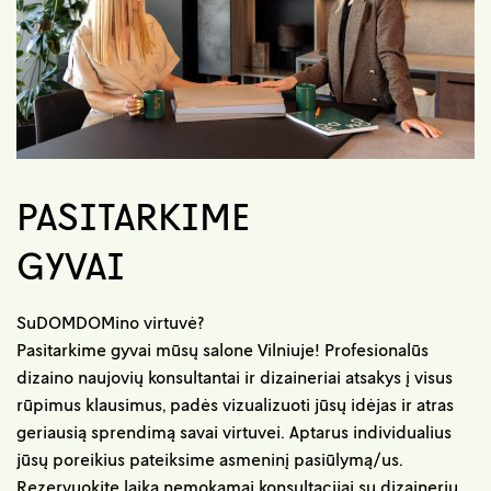
PASITARKIME
GYVAI
SuDOMDOMino virtuvė?
Pasitarkime gyvai mūsų salone Vilniuje! Profesionalūs
dizaino naujovių konsultantai ir dizaineriai atsakys į visus
rūpimus klausimus, padės vizualizuoti jūsų idėjas ir atras
geriausią sprendimą savai virtuvei. Aptarus individualius
jūsų poreikius pateiksime asmeninį pasiūlymą/us.
Rezervuokite laiką nemokamai konsultacijai su dizaineriu.