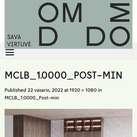
Skip
to
content
MCLB_1.0000_POST-MIN
Published
22 vasario, 2022
at
1920 × 1080
in
MCLB_1.0000_Post-min