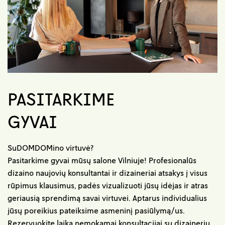
PASITARKIME
GYVAI
SuDOMDOMino virtuvė?
Pasitarkime gyvai mūsų salone Vilniuje! Profesionalūs
dizaino naujovių konsultantai ir dizaineriai atsakys į visus
rūpimus klausimus, padės vizualizuoti jūsų idėjas ir atras
geriausią sprendimą savai virtuvei. Aptarus individualius
jūsų poreikius pateiksime asmeninį pasiūlymą/us.
Rezervuokite laiką nemokamai konsultacijai su dizaineriu.