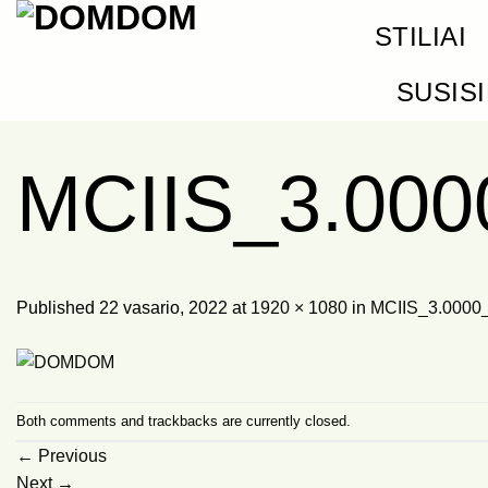
Skip
STILIAI
to
content
SUSIS
MCIIS_3.00
Published
22 vasario, 2022
at
1920 × 1080
in
MCIIS_3.0000_
Both comments and trackbacks are currently closed.
←
Previous
Next
→