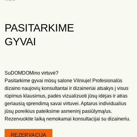
PASITARKIME
GYVAI
SuDOMDOMino virtuvė?
Pasitarkime gyvai mūsų salone Vilniuje! Profesionalūs
dizaino naujovių konsultantai ir dizaineriai atsakys į visus
rūpimus klausimus, padės vizualizuoti jūsų idėjas ir atras
geriausią sprendimą savai virtuvei. Aptarus individualius
jūsų poreikius pateiksime asmeninį pasiūlymą/us.
Rezervuokite laiką nemokamai konsultacijai su dizaineriu.
REZERVACIJA