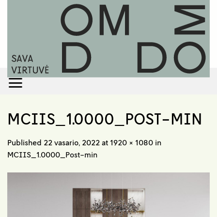
Skip
to
content
MCIIS_1.0000_POST-MIN
Published
22 vasario, 2022
at
1920 × 1080
in
MCIIS_1.0000_Post-min