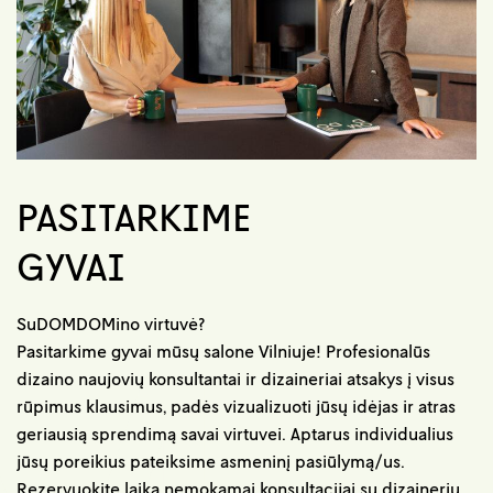
PASITARKIME
GYVAI
SuDOMDOMino virtuvė?
Pasitarkime gyvai mūsų salone Vilniuje! Profesionalūs
dizaino naujovių konsultantai ir dizaineriai atsakys į visus
rūpimus klausimus, padės vizualizuoti jūsų idėjas ir atras
geriausią sprendimą savai virtuvei. Aptarus individualius
jūsų poreikius pateiksime asmeninį pasiūlymą/us.
Rezervuokite laiką nemokamai konsultacijai su dizaineriu.