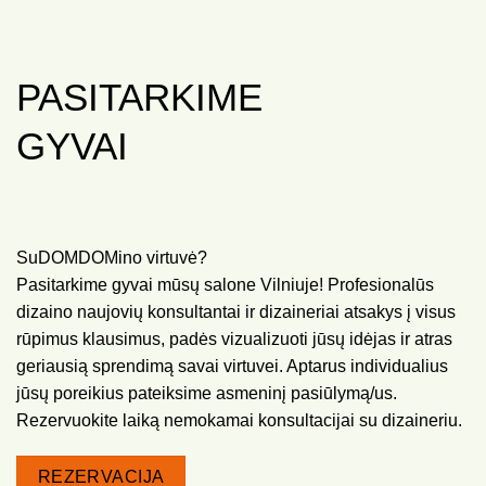
PASITARKIME
GYVAI
SuDOMDOMino virtuvė?
Pasitarkime gyvai mūsų salone Vilniuje! Profesionalūs
dizaino naujovių konsultantai ir dizaineriai atsakys į visus
rūpimus klausimus, padės vizualizuoti jūsų idėjas ir atras
geriausią sprendimą savai virtuvei. Aptarus individualius
jūsų poreikius pateiksime asmeninį pasiūlymą/us.
Rezervuokite laiką nemokamai konsultacijai su dizaineriu.
REZERVACIJA