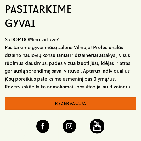
PASITARKIME
GYVAI
SuDOMDOMino virtuvė?
Pasitarkime gyvai mūsų salone Vilniuje! Profesionalūs
dizaino naujovių konsultantai ir dizaineriai atsakys į visus
rūpimus klausimus, padės vizualizuoti jūsų idėjas ir atras
geriausią sprendimą savai virtuvei. Aptarus individualius
jūsų poreikius pateiksime asmeninį pasiūlymą/us.
Rezervuokite laiką nemokamai konsultacijai su dizaineriu.
REZERVACIJA