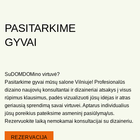
PASITARKIME
GYVAI
SuDOMDOMino virtuvė?
Pasitarkime gyvai mūsų salone Vilniuje! Profesionalūs
dizaino naujovių konsultantai ir dizaineriai atsakys į visus
rūpimus klausimus, padės vizualizuoti jūsų idėjas ir atras
geriausią sprendimą savai virtuvei. Aptarus individualius
jūsų poreikius pateiksime asmeninį pasiūlymą/us.
Rezervuokite laiką nemokamai konsultacijai su dizaineriu.
REZERVACIJA