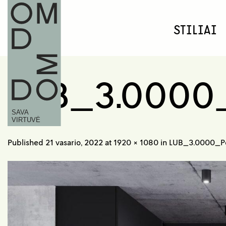
Skip
to
STILIAI
content
LUB_3.0000
Published
21 vasario, 2022
at
1920 × 1080
in
LUB_3.0000_P