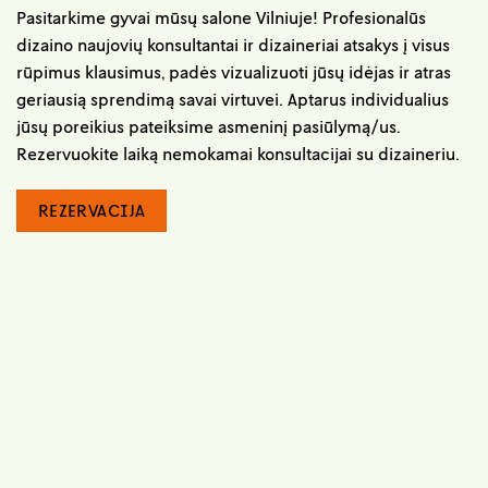
Pasitarkime gyvai mūsų salone Vilniuje! Profesionalūs
dizaino naujovių konsultantai ir dizaineriai atsakys į visus
rūpimus klausimus, padės vizualizuoti jūsų idėjas ir atras
geriausią sprendimą savai virtuvei. Aptarus individualius
jūsų poreikius pateiksime asmeninį pasiūlymą/us.
Rezervuokite laiką nemokamai konsultacijai su dizaineriu.
REZERVACIJA