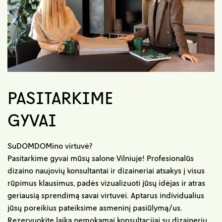
PASITARKIME
GYVAI
SuDOMDOMino virtuvė?
Pasitarkime gyvai mūsų salone Vilniuje! Profesionalūs
dizaino naujovių konsultantai ir dizaineriai atsakys į visus
rūpimus klausimus, padės vizualizuoti jūsų idėjas ir atras
geriausią sprendimą savai virtuvei. Aptarus individualius
jūsų poreikius pateiksime asmeninį pasiūlymą/us.
Rezervuokite laiką nemokamai konsultacijai su dizaineriu.