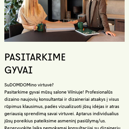
PASITARKIME
GYVAI
SuDOMDOMino virtuvė?
Pasitarkime gyvai mūsų salone Vilniuje! Profesionalūs
dizaino naujovių konsultantai ir dizaineriai atsakys į visus
rūpimus klausimus, padės vizualizuoti jūsų idėjas ir atras
geriausią sprendimą savai virtuvei. Aptarus individualius
jūsų poreikius pateiksime asmeninį pasiūlymą/us.
Rezervuokite laiką nemokamai konsultacijai su dizaineriu.