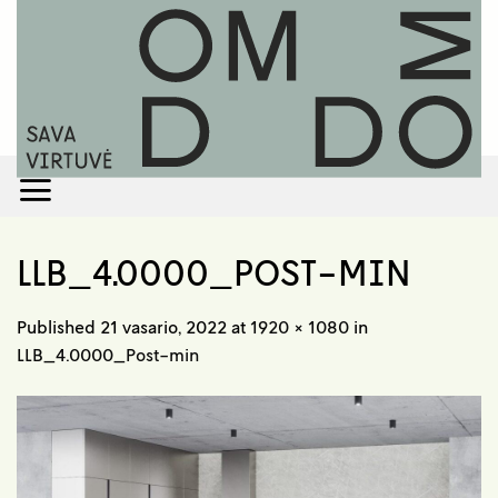
Skip
to
content
LLB_4.0000_POST-MIN
Published
21 vasario, 2022
at
1920 × 1080
in
LLB_4.0000_Post-min