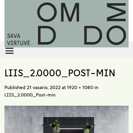
Skip
to
content
LIIS_2.0000_POST-MIN
Published
21 vasario, 2022
at
1920 × 1080
in
LIIS_2.0000_Post-min