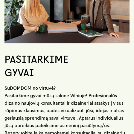
PASITARKIME
GYVAI
SuDOMDOMino virtuvė?
Pasitarkime gyvai mūsų salone Vilniuje! Profesionalūs
dizaino naujovių konsultantai ir dizaineriai atsakys į visus
rūpimus klausimus, padės vizualizuoti jūsų idėjas ir atras
geriausią sprendimą savai virtuvei. Aptarus individualius
jūsų poreikius pateiksime asmeninį pasiūlymą/us.
Rezervuokite laiką nemokamai konsultacijai su dizaineriu.