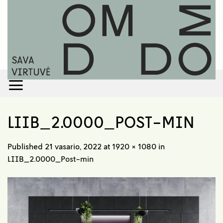
Skip
to
content
LIIB_2.0000_POST-MIN
Published
21 vasario, 2022
at
1920 × 1080
in
LIIB_2.0000_Post-min