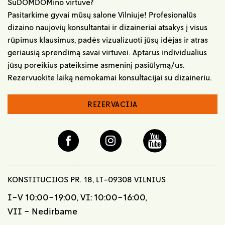
SuDOMDOMino virtuvė?
Pasitarkime gyvai mūsų salone Vilniuje! Profesionalūs
dizaino naujovių konsultantai ir dizaineriai atsakys į visus
rūpimus klausimus, padės vizualizuoti jūsų idėjas ir atras
geriausią sprendimą savai virtuvei. Aptarus individualius
jūsų poreikius pateiksime asmeninį pasiūlymą/us.
Rezervuokite laiką nemokamai konsultacijai su dizaineriu.
REZERVACIJA
KONSTITUCIJOS PR. 18, LT-09308 VILNIUS
I-V 10:00-19:00, VI: 10:00-16:00,
VII - Nedirbame