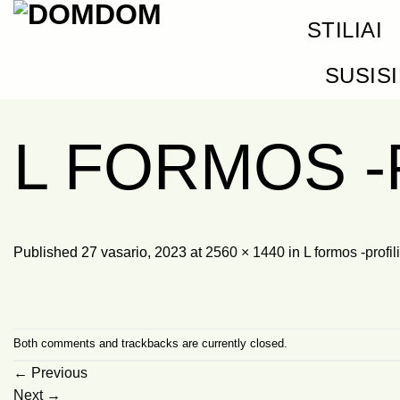
Skip
STILIAI
to
content
SUSIS
L FORMOS -
Published
27 vasario, 2023
at
2560 × 1440
in
L formos -profil
Both comments and trackbacks are currently closed.
←
Previous
Next
→