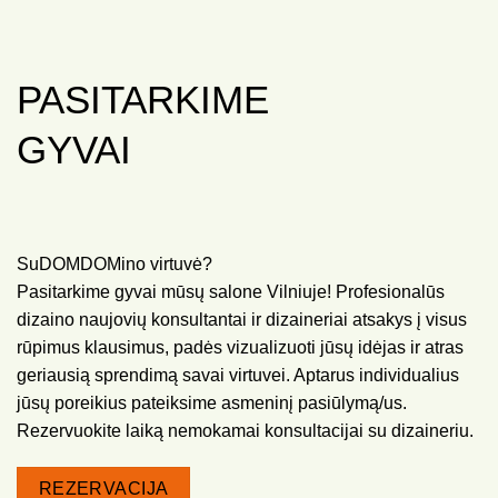
PASITARKIME
GYVAI
SuDOMDOMino virtuvė?
Pasitarkime gyvai mūsų salone Vilniuje! Profesionalūs
dizaino naujovių konsultantai ir dizaineriai atsakys į visus
rūpimus klausimus, padės vizualizuoti jūsų idėjas ir atras
geriausią sprendimą savai virtuvei. Aptarus individualius
jūsų poreikius pateiksime asmeninį pasiūlymą/us.
Rezervuokite laiką nemokamai konsultacijai su dizaineriu.
REZERVACIJA