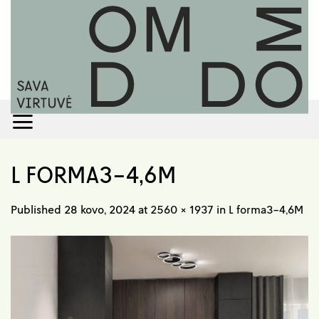
Skip
to
content
L FORMA3-4,6M
Published
28 kovo, 2024
at
2560 × 1937
in
L forma3-4,6M