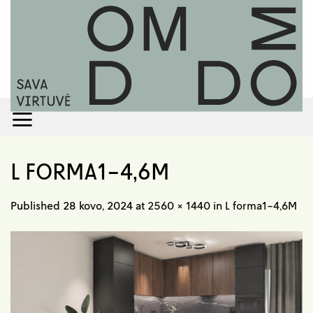
Skip
to
content
L FORMA1-4,6M
Published
28 kovo, 2024
at
2560 × 1440
in
L forma1-4,6M