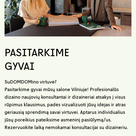
PASITARKIME
GYVAI
SuDOMDOMino virtuvė?
Pasitarkime gyvai mūsų salone Vilniuje! Profesionalūs
dizaino naujovių konsultantai ir dizaineriai atsakys į visus
rūpimus klausimus, padės vizualizuoti jūsų idėjas ir atras
geriausią sprendimą savai virtuvei. Aptarus individualius
jūsų poreikius pateiksime asmeninį pasiūlymą/us.
Rezervuokite laiką nemokamai konsultacijai su dizaineriu.