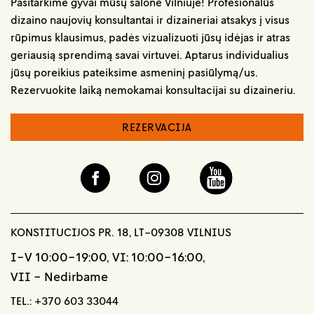
Pasitarkime gyvai mūsų salone Vilniuje! Profesionalūs
dizaino naujovių konsultantai ir dizaineriai atsakys į visus
rūpimus klausimus, padės vizualizuoti jūsų idėjas ir atras
geriausią sprendimą savai virtuvei. Aptarus individualius
jūsų poreikius pateiksime asmeninį pasiūlymą/us.
Rezervuokite laiką nemokamai konsultacijai su dizaineriu.
REZERVACIJA
KONSTITUCIJOS PR. 18, LT-09308 VILNIUS
I-V 10:00-19:00, VI: 10:00-16:00,
VII - Nedirbame
TEL.:
+370 603 33044