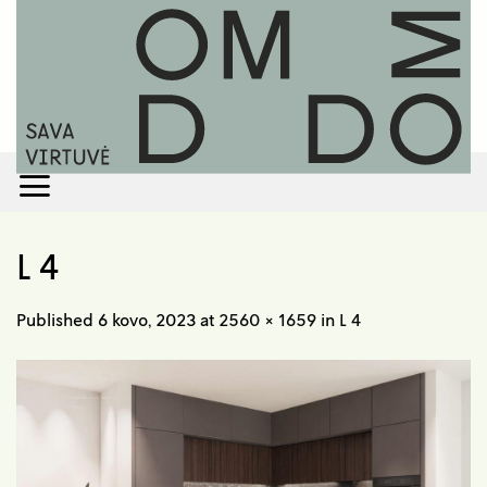
Skip
to
content
L 4
Published
6 kovo, 2023
at
2560 × 1659
in
L 4