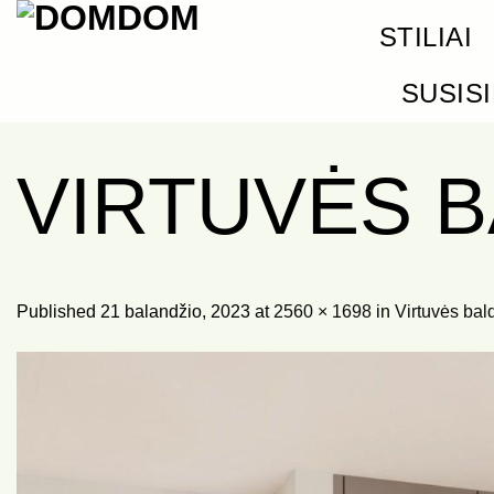
Skip
STILIAI
to
content
SUSIS
VIRTUVĖS B
Published
21 balandžio, 2023
at
2560 × 1698
in
Virtuvės bal