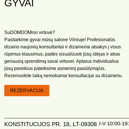
GYVAI
SuDOMDOMino virtuvė?
Pasitarkime gyvai mūsų salone Vilniuje! Profesionalūs
dizaino naujovių konsultantai ir dizaineriai atsakys į visus
rūpimus klausimus, padės vizualizuoti jūsų idėjas ir atras
geriausią sprendimą savai virtuvei. Aptarus individualius
jūsų poreikius pateiksime asmeninį pasiūlymą/us.
Rezervuokite laiką nemokamai konsultacijai su dizaineriu.
REZERVACIJA
I-V 10:00-19:
KONSTITUCIJOS PR. 18, LT-09308