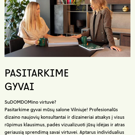
PASITARKIME
GYVAI
SuDOMDOMino virtuvė?
Pasitarkime gyvai mūsų salone Vilniuje! Profesionalūs
dizaino naujovių konsultantai ir dizaineriai atsakys į visus
rūpimus klausimus, padės vizualizuoti jūsų idėjas ir atras
geriausią sprendimą savai virtuvei. Aptarus individualius