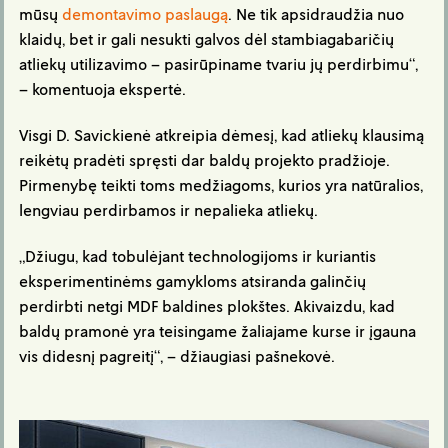
mūsų
demontavimo paslaugą
. Ne tik apsidraudžia nuo
klaidų, bet ir gali nesukti galvos dėl stambiagabaričių
atliekų utilizavimo – pasirūpiname tvariu jų perdirbimu“,
– komentuoja ekspertė.
Visgi D. Savickienė atkreipia dėmesį, kad atliekų klausimą
reikėtų pradėti spręsti dar baldų projekto pradžioje.
Pirmenybę teikti toms medžiagoms, kurios yra natūralios,
lengviau perdirbamos ir nepalieka atliekų.
„Džiugu, kad tobulėjant technologijoms ir kuriantis
eksperimentinėms gamykloms atsiranda galinčių
perdirbti netgi MDF baldines plokštes. Akivaizdu, kad
baldų pramonė yra teisingame žaliajame kurse ir įgauna
vis didesnį pagreitį“, – džiaugiasi pašnekovė.