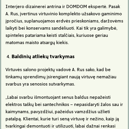
Interjero dizainerei antrina ir DOMDOM ekspertė. Pasak
A. Rus, įvertinus virtuvinio komplekto užsakovo gaminimo
įpročius, suplanuojamos erdvės prieskoniams, daržovėms
laikyti bei konservams sandėliuoti. Kai tik yra galimybė,
spinteles patariama keisti stalčiais, kuriuose geriau
matomas maisto atsargų kiekis.
Baldinių atliekų tvarkymas
Virtuvės salono projektų vadovė A. Rus sako, kad be
tinkamų sprendimų įsirengiant naują virtuvę nemažiau
svarbus yra senosios sutvarkymas.
„Labai svarbu išmontuojant senus baldus nepažeisti
elektros taškų bei santechnikos – nepasidaryti žalos sau ir
kaimynams, pavyzdžiui, pažeidus vamzdžius užlieti
patalpą. Klientai, kurie turi seną virtuvę ir nežino, kaip ją
tvarkingai demontuoti ir utilizuoti, labai dažnai renkasi