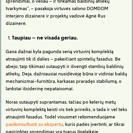
sprendimai, o vėliau – ir tinkamas baldinių atliekų
tvarkymas“, – pasakoja virtuvės salono DOMDOM
interjero dizainerė ir projektų vadovė Agnė Rus
dizainerė.
Taupiau – ne visada geriau.
Gana dažnai kyla pagunda seną virtuvinį komplektą
atnaujinti tik iš dalies – pakeičiant spintelių fasadus. Be
abejo, taip tikimasi sutaupyti ir išvengti stambių baldinių
atliekų. Deja, dažniausiai nusidėvėję būna ir vidiniai baldų
mechanizmai-furnitūra, karkasas praradęs stabilumą, o
lankstai išsiderinę nepataisomai.
Noras sutaupyti suprantamas, tačiau po kelerių metų
virtuvinį komplektą keisti vis tiek prireiks, o tada ir vėl teks
atnaujinti fasadus. Todėl visuomet rekomenduojame
pasikonsultuoti su ekspertu
, kuris padės įvertinti, ar tikrai
pasirinktas sprendimas yra tvarus ilgalaikėje