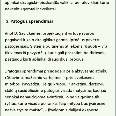
aplinkai draugiški-bioskaidūs valikliai bei plovikliai, kurie
nekenktų gamtai ir sveikatai.
Patogūs sprendimai
Anot D. Savickienės, projektuojant virtuvę svarbu
pagalvoti ir kaip draugiškus gamtai įpročius paversti
patogesniais. Sistema buitinėms atliekoms rūšiuoti – yra
tik vienas iš pavyzdžių, kuris gali paskatinti be didesnių
pastangų kurti aplinkai draugiškus įpročius.
„Patogūs sprendimai prisideda ir prie aktyvesnio atliekų
rūšiavimo, mažesnio vartojimo, ir prie sveikesnės
mitybos. Pavyzdžiui, jeigu kruopų ir ankštinių daržovių
stalčių susidėliosime patogiai, visada matysime, kad jau
senokai nenaudojome avinžirnių, o ne valgysime tik
ryžius, kurie visada po ranka. Taip mityba bus įvairesne ir
nešvaistysite maisto“, – įžvalgomis dalijasi ekspertė.