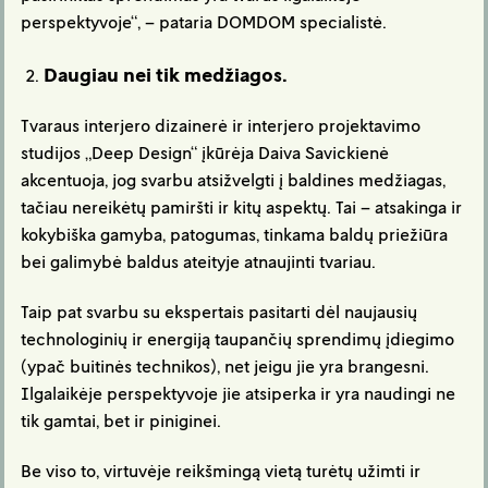
perspektyvoje“, – pataria DOMDOM specialistė.
Daugiau nei tik medžiagos.
Tvaraus interjero dizainerė ir interjero projektavimo
studijos „Deep Design“ įkūrėja Daiva Savickienė
akcentuoja, jog svarbu atsižvelgti į baldines medžiagas,
tačiau nereikėtų pamiršti ir kitų aspektų. Tai – atsakinga ir
kokybiška gamyba, patogumas, tinkama baldų priežiūra
bei galimybė baldus ateityje atnaujinti tvariau.
Taip pat svarbu su ekspertais pasitarti dėl naujausių
technologinių ir energiją taupančių sprendimų įdiegimo
(ypač buitinės technikos), net jeigu jie yra brangesni.
Ilgalaikėje perspektyvoje jie atsiperka ir yra naudingi ne
tik gamtai, bet ir piniginei.
Be viso to, virtuvėje reikšmingą vietą turėtų užimti ir