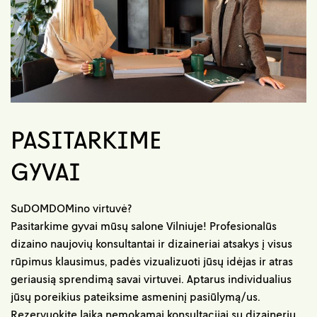
PASITARKIME
GYVAI
SuDOMDOMino virtuvė?
Pasitarkime gyvai mūsų salone Vilniuje! Profesionalūs
dizaino naujovių konsultantai ir dizaineriai atsakys į visus
rūpimus klausimus, padės vizualizuoti jūsų idėjas ir atras
geriausią sprendimą savai virtuvei. Aptarus individualius
jūsų poreikius pateiksime asmeninį pasiūlymą/us.
Rezervuokite laiką nemokamai konsultacijai su dizaineriu.