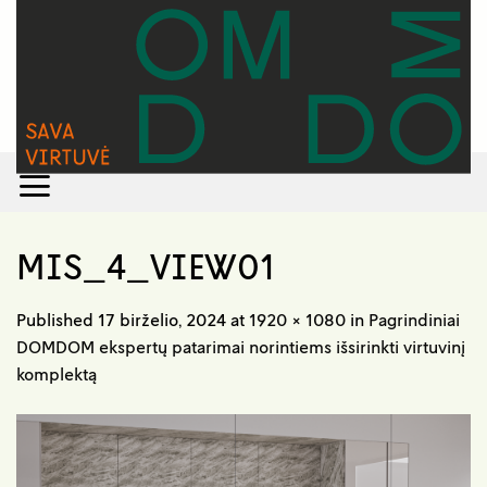
Skip
to
content
MIS_4_VIEW01
Published
17 birželio, 2024
at
1920 × 1080
in
Pagrindiniai
DOMDOM ekspertų patarimai norintiems išsirinkti virtuvinį
komplektą