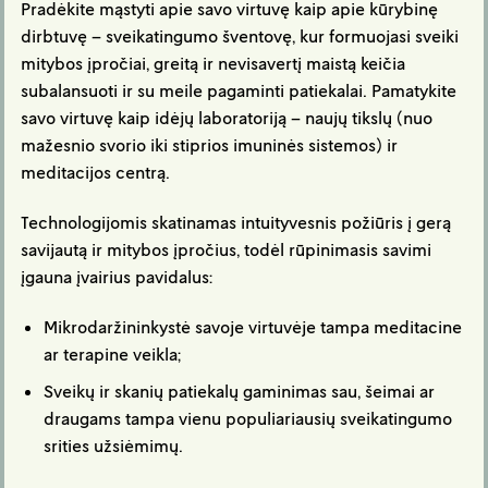
Pradėkite mąstyti apie savo virtuvę kaip apie kūrybinę
dirbtuvę – sveikatingumo šventovę, kur formuojasi sveiki
mitybos įpročiai, greitą ir nevisavertį maistą keičia
subalansuoti ir su meile pagaminti patiekalai. Pamatykite
savo virtuvę kaip idėjų laboratoriją – naujų tikslų (nuo
mažesnio svorio iki stiprios imuninės sistemos) ir
meditacijos centrą.
Technologijomis skatinamas intuityvesnis požiūris į gerą
savijautą ir mitybos įpročius, todėl rūpinimasis savimi
įgauna įvairius pavidalus:
Mikrodaržininkystė savoje virtuvėje tampa meditacine
ar terapine veikla;
Sveikų ir skanių patiekalų gaminimas sau, šeimai ar
draugams tampa vienu populiariausių sveikatingumo
srities užsiėmimų.