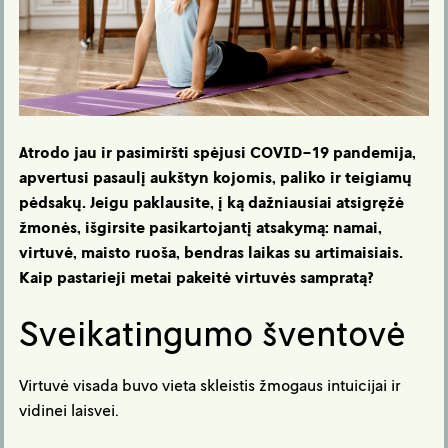
Atrodo jau ir pasimiršti spėjusi COVID-19 pandemija,
apvertusi pasaulį aukštyn kojomis, paliko ir teigiamų
pėdsakų. Jeigu paklausite, į ką dažniausiai atsigręžė
žmonės, išgirsite pasikartojantį atsakymą: namai,
virtuvė, maisto ruoša, bendras laikas su artimaisiais.
Kaip pastarieji metai pakeitė virtuvės sampratą?
Sveikatingumo šventovė
Virtuvė visada buvo vieta skleistis žmogaus intuicijai ir
vidinei laisvei.