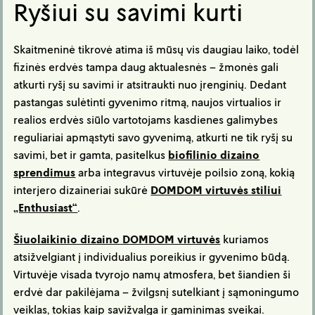
Ryšiui su savimi kurti
Skaitmeninė tikrovė atima iš mūsų vis daugiau laiko, todėl
fizinės erdvės tampa daug aktualesnės – žmonės gali
atkurti ryšį su savimi ir atsitraukti nuo įrenginių. Dedant
pastangas sulėtinti gyvenimo ritmą, naujos virtualios ir
realios erdvės siūlo vartotojams kasdienes galimybes
reguliariai apmąstyti savo gyvenimą, atkurti ne tik ryšį su
savimi, bet ir gamta, pasitelkus
biofilinio dizaino
sprendimus
arba integravus virtuvėje poilsio zoną, kokią
interjero dizaineriai sukūrė
DOMDOM virtuvės stiliui
„Enthusiast“
.
Šiuolaikinio dizaino DOMDOM virtuv
ės
kuriamos
atsižvelgiant į individualius poreikius ir gyvenimo būdą.
Virtuvėje visada tvyrojo namų atmosfera, bet šiandien ši
erdvė dar pakilėjama – žvilgsnį sutelkiant į sąmoningumo
veiklas, tokias kaip savižvalga ir gaminimas sveikai.