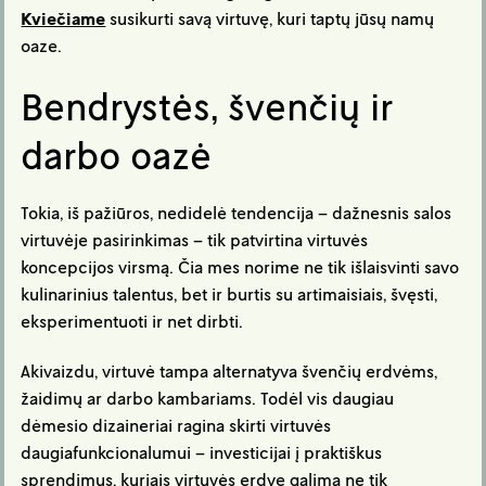
Kviečiame
susikurti savą virtuvę, kuri taptų jūsų namų
oaze.
Bendrystės, švenčių ir
darbo oazė
Tokia, iš pažiūros, nedidelė tendencija – dažnesnis salos
virtuvėje pasirinkimas – tik patvirtina virtuvės
koncepcijos virsmą. Čia mes norime ne tik išlaisvinti savo
kulinarinius talentus, bet ir burtis su artimaisiais, švęsti,
eksperimentuoti ir net dirbti.
Akivaizdu, virtuvė tampa alternatyva švenčių erdvėms,
žaidimų ar darbo kambariams. Todėl vis daugiau
dėmesio dizaineriai ragina skirti virtuvės
daugiafunkcionalumui – investicijai į praktiškus
sprendimus, kuriais virtuvės erdvę galima ne tik