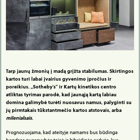
Tarp jaunų žmonių į madą grįžta stabilumas. Skirtingos
kartos turi labai
įvairius
gyvenimo įpročius ir
poreikius. „Sotheby’s“ ir Kartų kinetikos centro
atliktas tyrimas parodė, kad jaunąją kartą labiau
domina galimybė turėti nuosavus namus, palyginti su
jų pirmtakais tūkstantmečio kartos atstovais, arba
milenialsais
.
Prognozuojama, kad ateityje namams bus būdinga
bendros nuosavybės teisė ir hibridinės erdvės, kur