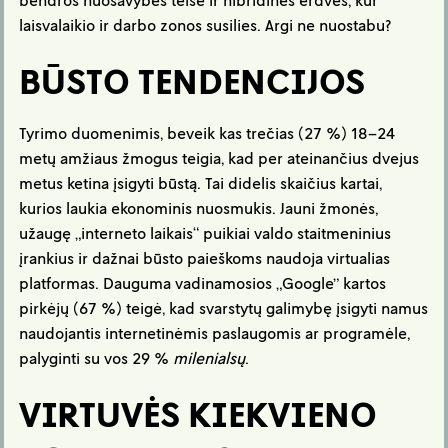
laisvalaikio ir darbo zonos susilies. Argi ne nuostabu?
BŪSTO TENDENCIJOS
Tyrimo duomenimis, beveik kas trečias (27 %) 18–24
metų amžiaus žmogus teigia, kad per ateinančius dvejus
metus ketina įsigyti būstą. Tai didelis skaičius kartai,
kurios laukia ekonominis nuosmukis. Jauni žmonės,
užaugę „interneto laikais“ puikiai valdo staitmeninius
įrankius ir dažnai būsto paieškoms naudoja virtualias
platformas. Dauguma vadinamosios „Google” kartos
pirkėjų (67 %) teigė, kad svarstytų galimybę įsigyti namus
naudojantis internetinėmis paslaugomis ar programėle,
palyginti su vos 29 %
milenialsų
.
VIRTUVĖS KIEKVIENO