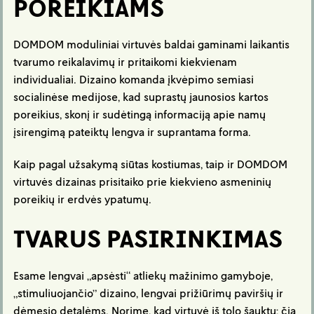
POREIKIAMS
DOMDOM moduliniai virtuvės baldai gaminami laikantis
tvarumo reikalavimų ir pritaikomi kiekvienam
individualiai. Dizaino komanda įkvėpimo semiasi
socialinėse medijose, kad suprastų jaunosios kartos
poreikius, skonį ir sudėtingą informaciją apie namų
įsirengimą pateiktų lengva ir suprantama forma.
Kaip pagal užsakymą siūtas kostiumas, taip ir DOMDOM
virtuvės dizainas prisitaiko prie kiekvieno asmeninių
poreikių ir erdvės ypatumų.
TVARUS PASIRINKIMAS
Esame lengvai „apsėsti“ atliekų mažinimo gamyboje,
„stimuliuojančio” dizaino, lengvai prižiūrimų paviršių ir
dėmesio detalėms. Norime, kad virtuvė iš tolo šauktų: čia