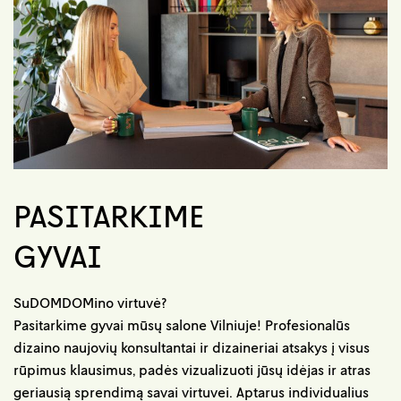
PASITARKIME
GYVAI
SuDOMDOMino virtuvė?
Pasitarkime gyvai mūsų salone Vilniuje! Profesionalūs
dizaino naujovių konsultantai ir dizaineriai atsakys į visus
rūpimus klausimus, padės vizualizuoti jūsų idėjas ir atras
geriausią sprendimą savai virtuvei. Aptarus individualius