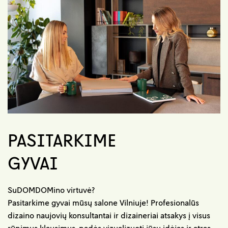
PASITARKIME
GYVAI
SuDOMDOMino virtuvė?
Pasitarkime gyvai mūsų salone Vilniuje! Profesionalūs
dizaino naujovių konsultantai ir dizaineriai atsakys į visus
rūpimus klausimus, padės vizualizuoti jūsų idėjas ir atras