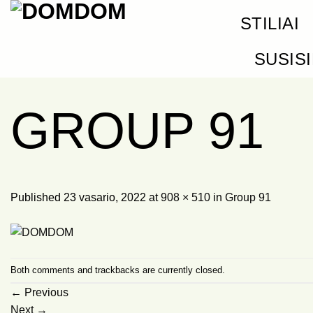
Skip
STILIAI
to
content
SUSIS
GROUP 91
Published
23 vasario, 2022
at
908 × 510
in
Group 91
Both comments and trackbacks are currently closed.
←
Previous
Next
→