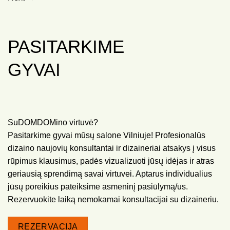
PASITARKIME
GYVAI
SuDOMDOMino virtuvė?
Pasitarkime gyvai mūsų salone Vilniuje! Profesionalūs
dizaino naujovių konsultantai ir dizaineriai atsakys į visus
rūpimus klausimus, padės vizualizuoti jūsų idėjas ir atras
geriausią sprendimą savai virtuvei. Aptarus individualius
jūsų poreikius pateiksime asmeninį pasiūlymą/us.
Rezervuokite laiką nemokamai konsultacijai su dizaineriu.
REZERVACIJA