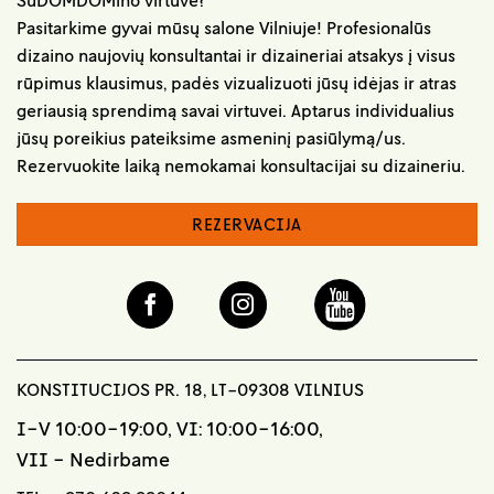
SuDOMDOMino virtuvė?
Pasitarkime gyvai mūsų salone Vilniuje! Profesionalūs
dizaino naujovių konsultantai ir dizaineriai atsakys į visus
rūpimus klausimus, padės vizualizuoti jūsų idėjas ir atras
geriausią sprendimą savai virtuvei. Aptarus individualius
jūsų poreikius pateiksime asmeninį pasiūlymą/us.
Rezervuokite laiką nemokamai konsultacijai su dizaineriu.
REZERVACIJA
KONSTITUCIJOS PR. 18, LT-09308 VILNIUS
I-V 10:00-19:00, VI: 10:00-16:00,
VII - Nedirbame