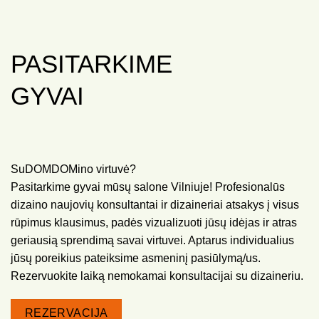
PASITARKIME
GYVAI
SuDOMDOMino virtuvė?
Pasitarkime gyvai mūsų salone Vilniuje! Profesionalūs
dizaino naujovių konsultantai ir dizaineriai atsakys į visus
rūpimus klausimus, padės vizualizuoti jūsų idėjas ir atras
geriausią sprendimą savai virtuvei. Aptarus individualius
jūsų poreikius pateiksime asmeninį pasiūlymą/us.
Rezervuokite laiką nemokamai konsultacijai su dizaineriu.
REZERVACIJA