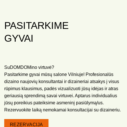
PASITARKIME
GYVAI
SuDOMDOMino virtuvė?
Pasitarkime gyvai mūsų salone Vilniuje! Profesionalūs
dizaino naujovių konsultantai ir dizaineriai atsakys į visus
rūpimus klausimus, padės vizualizuoti jūsų idėjas ir atras
geriausią sprendimą savai virtuvei. Aptarus individualius
jūsų poreikius pateiksime asmeninį pasiūlymą/us.
Rezervuokite laiką nemokamai konsultacijai su dizaineriu.
REZERVACIJA