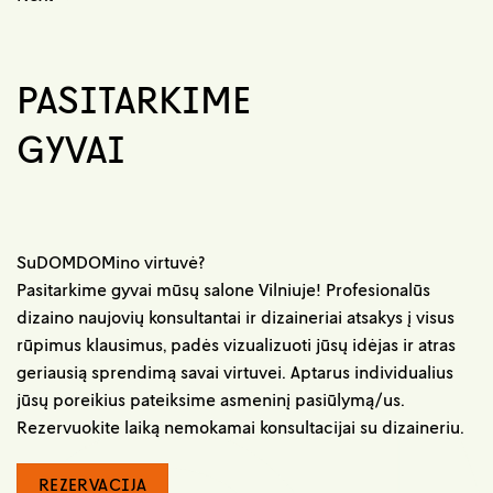
PASITARKIME
GYVAI
SuDOMDOMino virtuvė?
Pasitarkime gyvai mūsų salone Vilniuje! Profesionalūs
dizaino naujovių konsultantai ir dizaineriai atsakys į visus
rūpimus klausimus, padės vizualizuoti jūsų idėjas ir atras
geriausią sprendimą savai virtuvei. Aptarus individualius
jūsų poreikius pateiksime asmeninį pasiūlymą/us.
Rezervuokite laiką nemokamai konsultacijai su dizaineriu.
REZERVACIJA