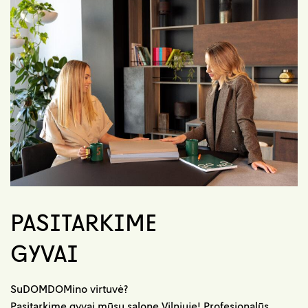
PASITARKIME
GYVAI
SuDOMDOMino virtuvė?
Pasitarkime gyvai mūsų salone Vilniuje! Profesionalūs