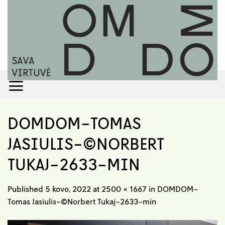
Skip
to
content
DOMDOM-TOMAS
JASIULIS-©NORBERT
TUKAJ-2633-MIN
Published
5 kovo, 2022
at
2500 × 1667
in
DOMDOM-
Tomas Jasiulis-©Norbert Tukaj-2633-min