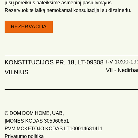
jūsų poreikius pateiksime asmeninį pasiūlymą/us.
Rezervuokite laiką nemokamai konsultacijai su dizaineriu.
REZERVACIJA
I-V 10:00-19:
KONSTITUCIJOS PR. 18, LT-09308
VII - Nedirb
VILNIUS
© DOM DOM HOME, UAB,
ĮMONĖS KODAS 305960651
PVM MOKĖTOJO KODAS LT100014631411
Privatumo politika