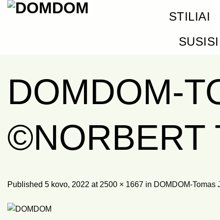
Skip
STILIAI
to
content
SUSIS
DOMDOM-TO
©NORBERT T
Published
5 kovo, 2022
at
2500 × 1667
in
DOMDOM-Tomas Jas