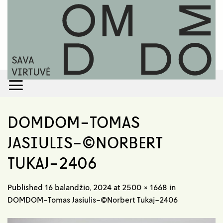
Skip
to
content
DOMDOM-TOMAS
JASIULIS-©NORBERT
TUKAJ-2406
Published
16 balandžio, 2024
at
2500 × 1668
in
DOMDOM-Tomas Jasiulis-©Norbert Tukaj-2406