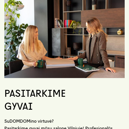
PASITARKIME
GYVAI
SuDOMDOMino virtuvė?
Pasitarkime gyvai mūsų salone Vilniuje! Profesionalūs