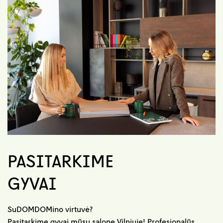
PASITARKIME
GYVAI
SuDOMDOMino virtuvė?
Pasitarkime gyvai mūsų salone Vilniuje! Profesionalūs