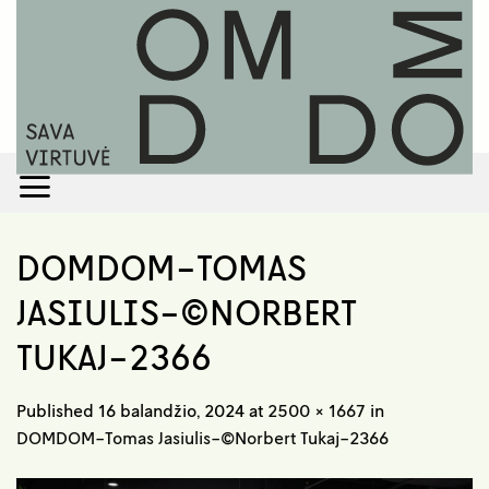
Skip
to
content
DOMDOM-TOMAS
JASIULIS-©NORBERT
TUKAJ-2366
Published
16 balandžio, 2024
at
2500 × 1667
in
DOMDOM-Tomas Jasiulis-©Norbert Tukaj-2366