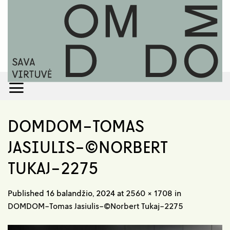
Skip
to
content
DOMDOM-TOMAS
JASIULIS-©NORBERT
TUKAJ-2275
Published
16 balandžio, 2024
at
2560 × 1708
in
DOMDOM-Tomas Jasiulis-©Norbert Tukaj-2275