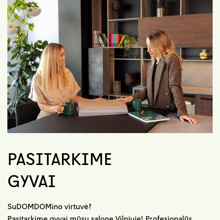
PASITARKIME
GYVAI
SuDOMDOMino virtuvė?
Pasitarkime gyvai mūsų salone Vilniuje! Profesionalūs