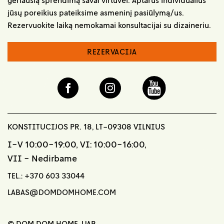
jūsų poreikius pateiksime asmeninį pasiūlymą/us.
Rezervuokite laiką nemokamai konsultacijai su dizaineriu.
REZERVACIJA
KONSTITUCIJOS PR. 18, LT-09308 VILNIUS
I-V 10:00-19:00, VI: 10:00-16:00,
VII - Nedirbame
TEL.:
+370 603 33044
LABAS@DOMDOMHOME.COM
© DOM DOM HOME, UAB,