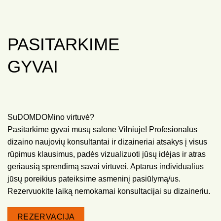
PASITARKIME
GYVAI
SuDOMDOMino virtuvė?
Pasitarkime gyvai mūsų salone Vilniuje! Profesionalūs
dizaino naujovių konsultantai ir dizaineriai atsakys į visus
rūpimus klausimus, padės vizualizuoti jūsų idėjas ir atras
geriausią sprendimą savai virtuvei. Aptarus individualius
jūsų poreikius pateiksime asmeninį pasiūlymą/us.
Rezervuokite laiką nemokamai konsultacijai su dizaineriu.
REZERVACIJA