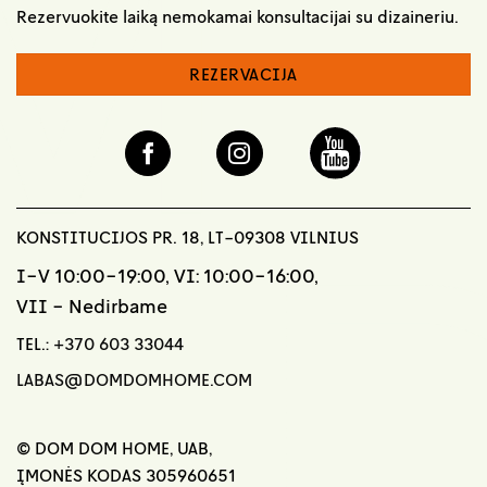
Rezervuokite laiką nemokamai konsultacijai su dizaineriu.
REZERVACIJA
KONSTITUCIJOS PR. 18, LT-09308 VILNIUS
I-V 10:00-19:00, VI: 10:00-16:00,
VII - Nedirbame
TEL.:
+370 603 33044
LABAS@DOMDOMHOME.COM
© DOM DOM HOME, UAB,
ĮMONĖS KODAS 305960651