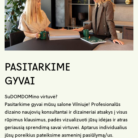
PASITARKIME
GYVAI
SuDOMDOMino virtuvė?
Pasitarkime gyvai mūsų salone Vilniuje! Profesionalūs
dizaino naujovių konsultantai ir dizaineriai atsakys į visus
rūpimus klausimus, padės vizualizuoti jūsų idėjas ir atras
geriausią sprendimą savai virtuvei. Aptarus individualius
jūsų poreikius pateiksime asmeninį pasiūlymą/us.