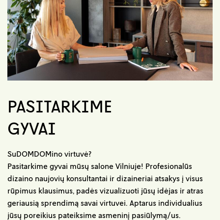
PASITARKIME
GYVAI
SuDOMDOMino virtuvė?
Pasitarkime gyvai mūsų salone Vilniuje! Profesionalūs
dizaino naujovių konsultantai ir dizaineriai atsakys į visus
rūpimus klausimus, padės vizualizuoti jūsų idėjas ir atras
geriausią sprendimą savai virtuvei. Aptarus individualius
jūsų poreikius pateiksime asmeninį pasiūlymą/us.