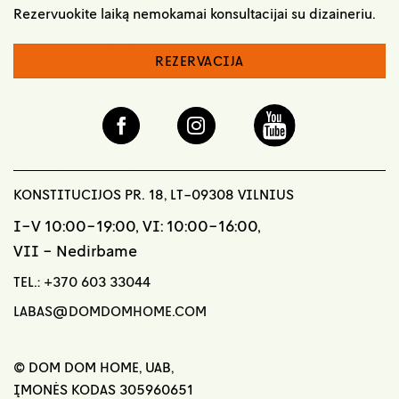
Rezervuokite laiką nemokamai konsultacijai su dizaineriu.
REZERVACIJA
KONSTITUCIJOS PR. 18, LT-09308 VILNIUS
I-V 10:00-19:00, VI: 10:00-16:00,
VII - Nedirbame
TEL.:
+370 603 33044
LABAS@DOMDOMHOME.COM
© DOM DOM HOME, UAB,
ĮMONĖS KODAS 305960651