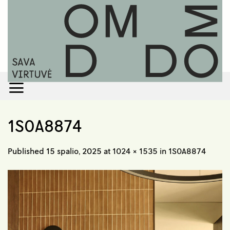
Skip
to
content
1S0A8874
Published
15 spalio, 2025
at
1024 × 1535
in
1S0A8874