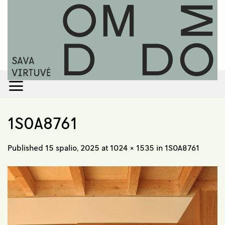
Skip
to
content
1S0A8761
Published
15 spalio, 2025
at
1024 × 1535
in
1S0A8761