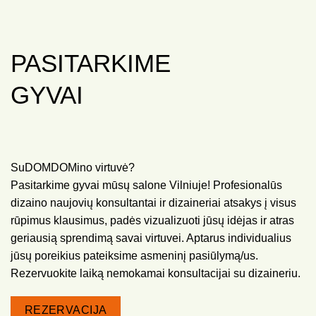
PASITARKIME
GYVAI
SuDOMDOMino virtuvė?
Pasitarkime gyvai mūsų salone Vilniuje! Profesionalūs
dizaino naujovių konsultantai ir dizaineriai atsakys į visus
rūpimus klausimus, padės vizualizuoti jūsų idėjas ir atras
geriausią sprendimą savai virtuvei. Aptarus individualius
jūsų poreikius pateiksime asmeninį pasiūlymą/us.
Rezervuokite laiką nemokamai konsultacijai su dizaineriu.
REZERVACIJA