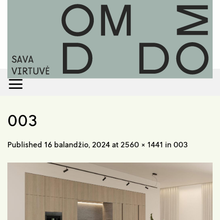
Skip
to
content
003
Published
16 balandžio, 2024
at
2560 × 1441
in
003