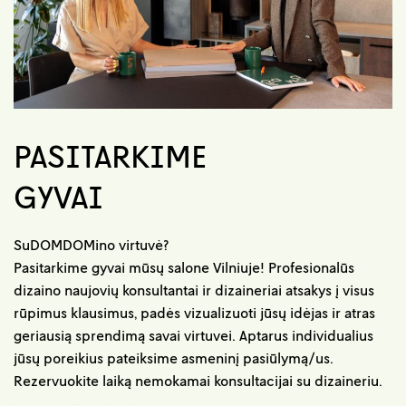
PASITARKIME
GYVAI
SuDOMDOMino virtuvė?
Pasitarkime gyvai mūsų salone Vilniuje! Profesionalūs
dizaino naujovių konsultantai ir dizaineriai atsakys į visus
rūpimus klausimus, padės vizualizuoti jūsų idėjas ir atras
geriausią sprendimą savai virtuvei. Aptarus individualius
jūsų poreikius pateiksime asmeninį pasiūlymą/us.
Rezervuokite laiką nemokamai konsultacijai su dizaineriu.