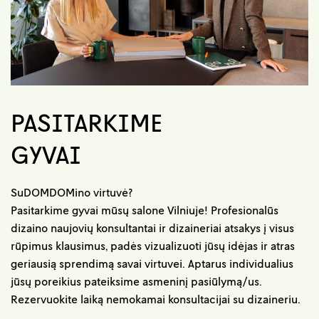
PASITARKIME
GYVAI
SuDOMDOMino virtuvė?
Pasitarkime gyvai mūsų salone Vilniuje! Profesionalūs
dizaino naujovių konsultantai ir dizaineriai atsakys į visus
rūpimus klausimus, padės vizualizuoti jūsų idėjas ir atras
geriausią sprendimą savai virtuvei. Aptarus individualius
jūsų poreikius pateiksime asmeninį pasiūlymą/us.
Rezervuokite laiką nemokamai konsultacijai su dizaineriu.