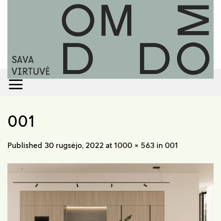
Skip
to
content
001
Published
30 rugsėjo, 2022
at
1000 × 563
in
001