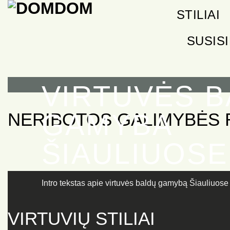
Skip
STILIAI
to
content
SUSIS
VIRTUVĖS 
GAMYBA
NERIBOTOS GALIMYBĖS 
ŠIAULIUOSE
Intro tekstas apie virtuvės baldų gamybą Šiauliuose
VIRTUVIŲ STILIAI